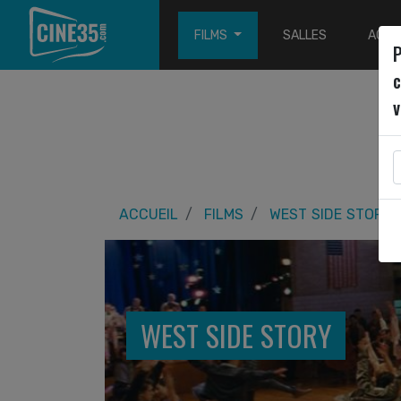
FILMS
SALLES
ACTU
P
c
v
ACCUEIL
FILMS
WEST SIDE STORY
WEST SIDE STORY