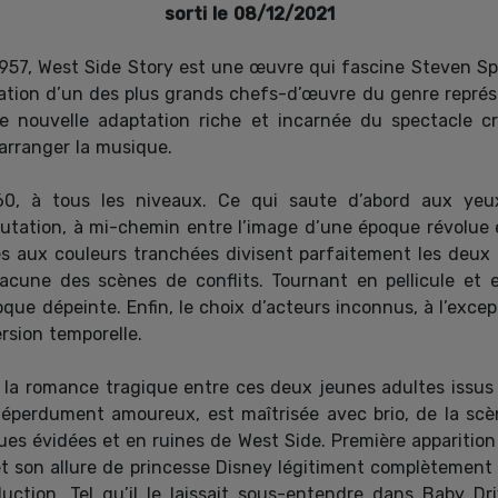
sorti le 08/12/2021
57, West Side Story est une œuvre qui fascine Steven Spie
ation d’un des plus grands chefs-d’œuvre du genre représe
une nouvelle adaptation riche et incarnée du spectacle 
arranger la musique.
60, à tous les niveaux. Ce qui saute d’abord aux yeux
utation, à mi-chemin entre l’image d’une époque révolue 
 aux couleurs tranchées divisent parfaitement les deux c
acune des scènes de conflits. Tournant en pellicule et 
que dépeinte. Enfin, le choix d’acteurs inconnus, à l’except
sion temporelle.
, la romance tragique entre ces deux jeunes adultes issu
éperdument amoureux, est maîtrisée avec brio, de la scè
es évidées et en ruines de West Side. Première apparition 
et son allure de princesse Disney légitiment complètemen
ction. Tel qu’il le laissait sous-entendre dans Baby Dri