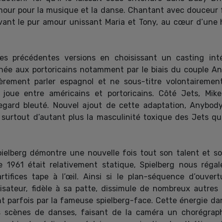
ur pour la musique et la danse. Chantant avec douceur fac
ivant le pur amour unissant Maria et Tony, au cœur d’une 
es précédentes versions en choisissant un casting inté
née aux portoricains notamment par le biais du couple An
lièrement parler espagnol et ne sous-titre volontairemen
e joue entre américains et portoricains. Côté Jets, Mik
regard bleuté. Nouvel ajout de cette adaptation, Anybod
t surtout d’autant plus la masculinité toxique des Jets 
pielberg démontre une nouvelle fois tout son talent et so
de 1961 était relativement statique, Spielberg nous ré
tifices tape à l’œil. Ainsi si le plan-séquence d’ouver
lisateur, fidèle à sa patte, dissimule de nombreux autre
t parfois par la fameuse spielberg-face. Cette énergie da
s scènes de danses, faisant de la caméra un chorégraph