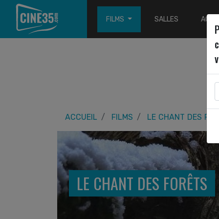
FILMS
SALLES
ACTU
P
c
v
ACCUEIL
FILMS
LE CHANT DES FO
LE CHANT DES FORÊTS