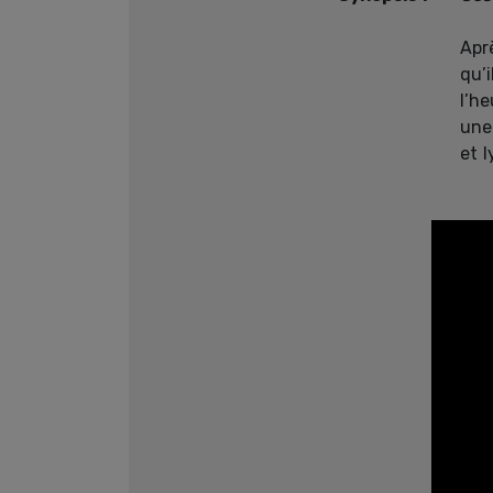
Apr
qu’i
l’he
une
et l