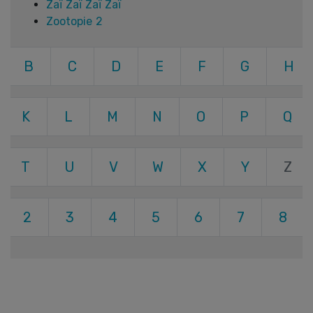
Zaï Zaï Zaï Zaï
Zootopie 2
B
C
D
E
F
G
H
K
L
M
N
O
P
Q
T
U
V
W
X
Y
Z
2
3
4
5
6
7
8