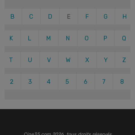
B
C
D
E
F
G
H
K
L
M
N
O
P
Q
T
U
V
W
X
Y
Z
2
3
4
5
6
7
8
Cine35.com 2026, tous droits réservés