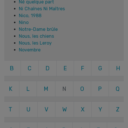
Né quelque part
Ni Chaînes Ni Maîtres
Nico, 1988
Nino
Notre-Dame brûle
Nous, les chiens
Nous, les Leroy
Novembre
B
C
D
E
F
G
H
K
L
M
N
O
P
Q
T
U
V
W
X
Y
Z