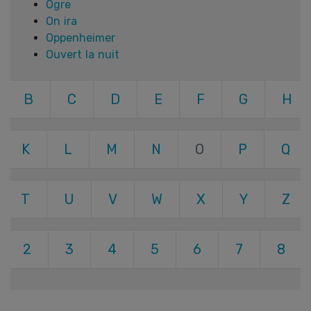
Ogre
On ira
Oppenheimer
Ouvert la nuit
B
C
D
E
F
G
H
K
L
M
N
O
P
Q
T
U
V
W
X
Y
Z
2
3
4
5
6
7
8